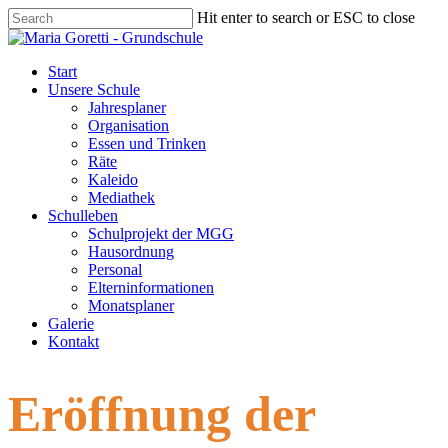
Skip
Hit enter to search or ESC to close
to
Close
main
Search
content
Menu
Start
Unsere Schule
Jahresplaner
Organisation
Essen und Trinken
Räte
Kaleido
Mediathek
Schulleben
Schulprojekt der MGG
Hausordnung
Personal
Elterninformationen
Monatsplaner
Galerie
Kontakt
Eröffnung der