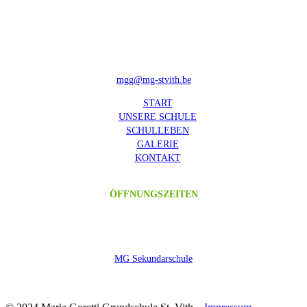
Prümer Straße 6 
B-4780 Sankt Vith
T. +32 80 28 04 90
F. +32 80 28 04 99
mgg@mg-stvith.be
>
START
>
UNSERE SCHULE
>
SCHULLEBEN
>
GALERIE
>
KONTAKT
ÖFFNUNGSZEITEN
Mo / Di / Do / Fr:
08:20 – 15:30 
Mi: 08:20 – 11:55
MG Sekundarschule