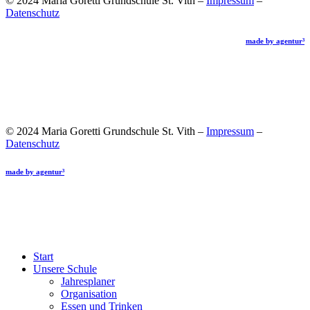
© 2024 Maria Goretti Grundschule St. Vith –
Impressum
–
Datenschutz
made by agentur³
Wir
♡
Grafik
Webseiten
Druck
Logos
Branding
Broschüren
Konzepte
Aussenwerbung
Visitenkarten
Instagram
Stellenanzeigen
Digital Marketing
SEO
Flyer
Gutscheine
Social
Media
Visitenkarten
Corporate Design
Beschriftungen
SEA
Facebook
Anzeigen
© 2024 Maria Goretti Grundschule St. Vith –
Impressum
–
Datenschutz
made by agentur³
Wir
♡
Grafik
Webseiten
Druck
Logos
Branding
Broschüren
Konzepte
Aussenwerbung
Visitenkarten
Instagram
Stellenanzeigen
Digital Marketing
SEO
Flyer
Gutscheine
Social
Media
Visitenkarten
Corporate Design
Beschriftungen
SEA
Facebook
Anzeigen
Close
Start
Menu
Unsere Schule
Jahresplaner
Organisation
Essen und Trinken